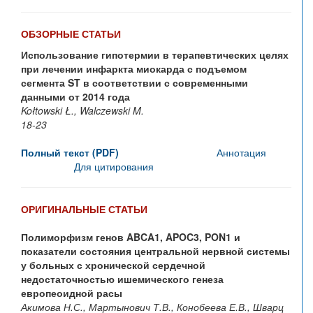
ОБЗОРНЫЕ СТАТЬИ
Использование гипотермии в терапевтических целях
при лечении инфаркта миокарда с подъемом
сегмента ST в соответствии с современными
данными от 2014 года
Kołtowski Ł., Walczewski M.
18-23
Полный текст (PDF)
Аннотация
Для цитирования
ОРИГИНАЛЬНЫЕ СТАТЬИ
Полиморфизм генов ABCA1, APOC3, PON1 и
показатели состояния центральной нервной системы
у больных с хронической сердечной
недостаточностью ишемического генеза
европеоидной расы
Акимова Н.С., Мартынович Т.В., Конобеева Е.В., Шварц