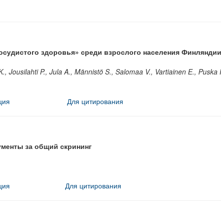
осудистого здоровья» среди взрослого населения Финляндии
., Jousilahti P., Jula A., Männistö S., Salomaa V., Vartiainen E., Puska 
ция
Для цитирования
ументы за общий скрининг
ция
Для цитирования