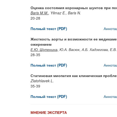
Оценка состояния коронарных шунтов при по
Baris M.M.
, Yilmaz E., Baris N.
20-28
Полный текст (PDF)
Аннота
Жесткость аорты и возможности ее медикаме
ожирением
Е.Ю. Шупенина,
Ю.А. Васюк, А.Б. Хадзегова, Е.В
28-35
Полный текст (PDF)
Аннота
Статиновая миопатия как клиническая пробл
Zlatohlavek L.
35-39
Полный текст (PDF)
Аннота
МНЕНИЕ ЭКСПЕРТА