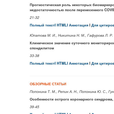
Прогностическая роль некоторых биомаркеро
недостаточностью после перенесенного COVI
21-32
Полный текстI
HTML
I
Аннотация
I
Для цитиро
Юпатова М. И., Никитина Н. М., Гафурова Л. Р.
Клиническое значение суточного мониториро
спондилитом
33-38
Полный текстI
HTML
I
Аннотация
I
Для цитиро
ОБЗОРНЫЕ СТАТЬИ
Попонина Т. М., Репин А. Н., Попонина Ю. С., Гун
Особенности острого коронарного синдрома,
39-45