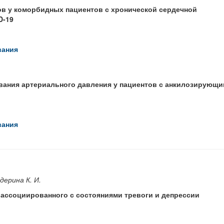
в у коморбидных пациентов с хронической сердечной
D-19
вания
вания артериального давления у пациентов с анкилозирующи
вания
дерина К. И.
 ассоциированного с состояниями тревоги и депрессии