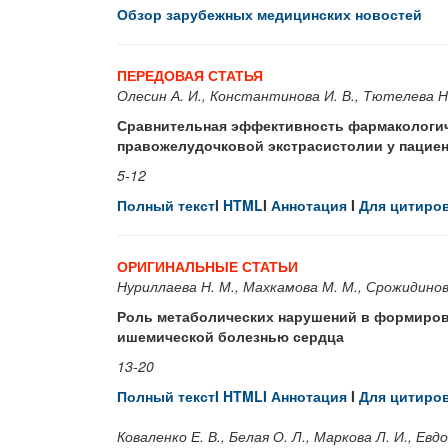
Обзор зарубежных медицинских новостей
ПЕРЕДОВАЯ СТАТЬЯ
Олесин А. И., Константинова И. В., Тютелева Н.
Сравнительная эффективность фармакологич
правожелудочковой экстрасистолии у пациен
5-12
Полный текст
I
HTML
I
Аннотация
I
Для цитиро
ОРИГИНАЛЬНЫЕ СТАТЬИ
Нуриллаева Н. М., Махкамова М. М., Срожидинов
Роль метаболических нарушений в формиров
ишемической болезнью сердца
13-20
Полный текстI
HTML
I
Аннотация
I
Для цитиро
Коваленко Е. В., Белая О. Л., Маркова Л. И., Евдо