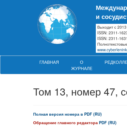
Междунар
и сосуди
Выходит с 2013
ISSN: 2311-162
ISSN: 2311-1631
Полнотекстовые
www.cyberlenink
ГЛАВНАЯ
О
РЕДКОЛЛ
ЖУРНАЛЕ
Том 13, номер 47, 
Полная версия номера в PDF (RU)
Обращение главного редактора
PDF (RU)