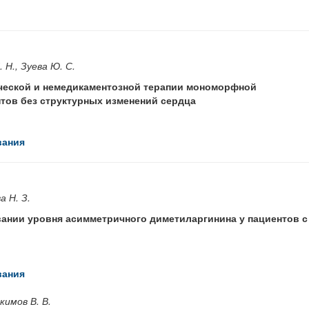
 Н., Зуева Ю. С.
еской и немедикаментозной терапии мономорфной
тов без структурных изменений сердца
вания
а Н. З.
ании уровня асимметричного диметиларгинина у пациентов с
вания
кимов В. В.